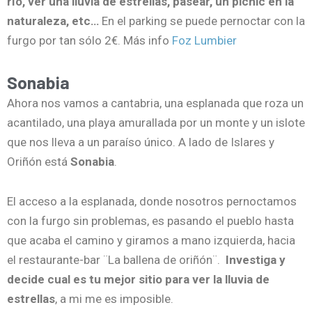
río, ver una lluvia de estrellas, pasear, un picnic en la
naturaleza, etc…
En el parking se puede pernoctar con la
furgo por tan sólo 2€. Más info
Foz Lumbier
Sonabia
Ahora nos vamos a cantabria, una esplanada que roza un
acantilado, una playa amurallada por un monte y un islote
que nos lleva a un paraíso único. A lado de Islares y
Oriñón está
Sonabia
.
El acceso a la esplanada, donde nosotros pernoctamos
con la furgo sin problemas, es pasando el pueblo hasta
que acaba el camino y giramos a mano izquierda, hacia
el restaurante-bar ¨La ballena de oriñón¨.
Investiga y
decide cual es tu mejor sitio para ver la lluvia de
estrellas
, a mi me es imposible.