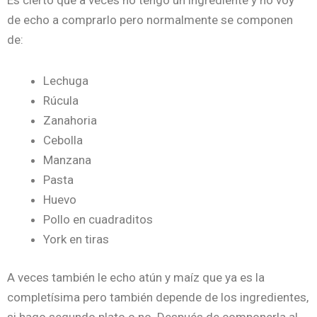
Es cierto que a veces no tengo un ingrediente y no voy
de echo a comprarlo pero normalmente se componen
de:
Lechuga
Rúcula
Zanahoria
Cebolla
Manzana
Pasta
Huevo
Pollo en cuadraditos
York en tiras
A veces también le echo atún y maíz que ya es la
completísima pero también depende de los ingredientes,
si hago segundo plato o no. Después de componerla al