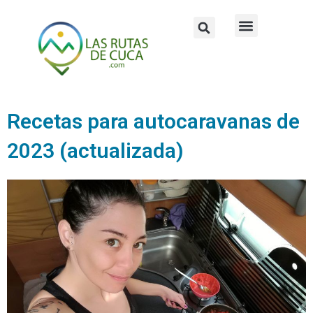
Ir
Buscar
Menú
al
contenido
Zona media
¿Quién está detrás?
Recetas para autocaravanas de
2023 (actualizada)