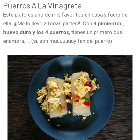
Puerros A La Vinagreta
Este plato es uno de mis favoritos en casa y fuera de
ella. ¡¡¡Me lo llevo a todas partes!!! Con
4 pimientos,
huevo duro y los 4 puerros
, tienes un primero que
enamora….. (si, son muuuuuuuy fan del puerro)