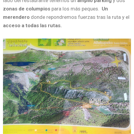
lado del restaurante tenemos un
amplio parking
y dos
zonas de columpios
para los más peques.
Un
merendero
donde repondremos fuerzas tras la ruta y el
acceso a todas las rutas.