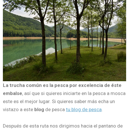
La trucha común es la pesca por excelencia de éste
embalse
, así que si quieres iniciarte en la pesca a mosca
este es el mejor lugar. Si quieres saber más echa un
vistazo a este
blog
de pesca
tu blog de pesca
.
Después de esta ruta nos dirigimos hacia el pantano de