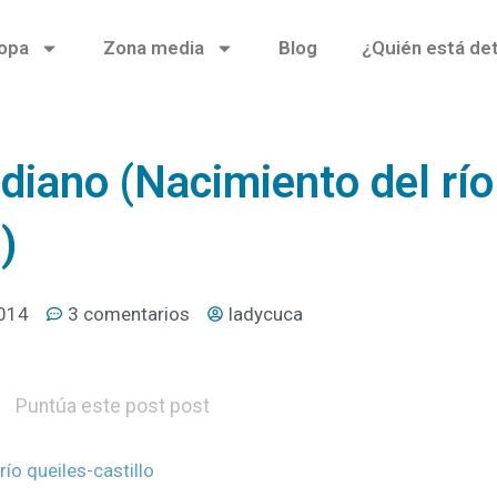
opa
Zona media
Blog
¿Quién está de
iano (Nacimiento del río
)
2014
3 comentarios
ladycuca
Puntúa este post post