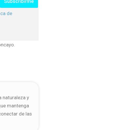
Subscribirme
ica de
oncayo.
a naturaleza y
 que mantenga
conectar de las