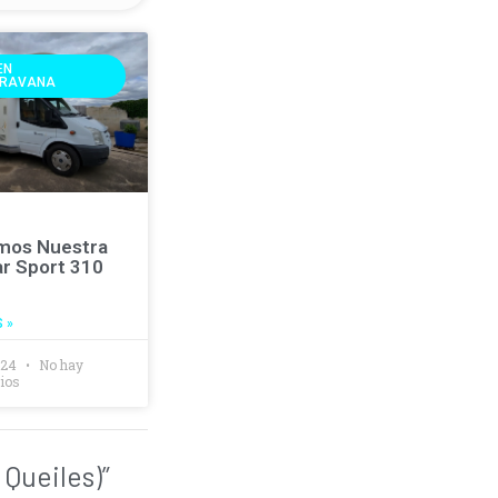
EN
RAVANA
mos Nuestra
r Sport 310
 »
2024
No hay
ios
Queiles)”