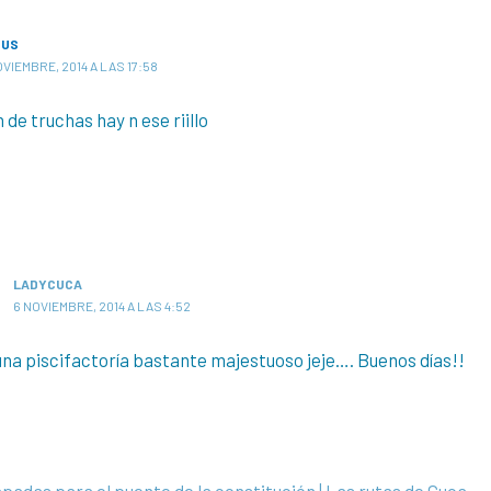
SUS
OVIEMBRE, 2014 A LAS 17:58
de truchas hay n ese riillo
LADYCUCA
6 NOVIEMBRE, 2014 A LAS 4:52
 una piscifactoría bastante majestuoso jeje…. Buenos días!!
padas para el puente de la constitución | Las rutas de Cuca