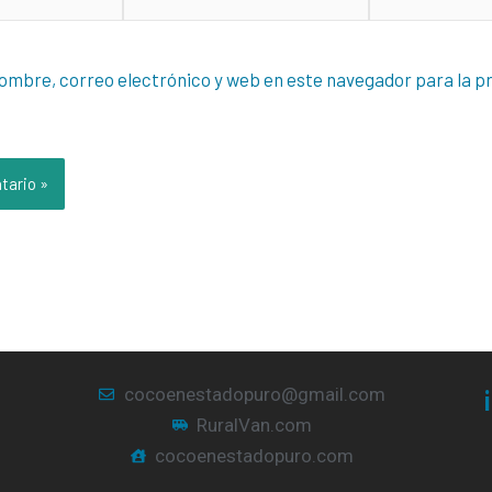
electrónico*
ombre, correo electrónico y web en este navegador para la p
cocoenestadopuro@gmail.com
RuralVan.com
cocoenestadopuro.com