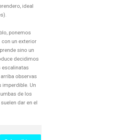
erendero, ideal
s).
eblo, ponemos
 con un exterior
rprende sino un
produce decidimos
s escalinatas
 arriba observas
 imperdible. Un
 tumbas de los
suelen dar en el