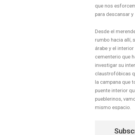
que nos esforcemo
para descansar y p
Desde el merender
rumbo hacia allí,
árabe y el interi
cementerio que ha
investigar su int
claustrofóbicas q
la campana que to
puente interior q
pueblerinos, vam
mismo espacio.
Subscr