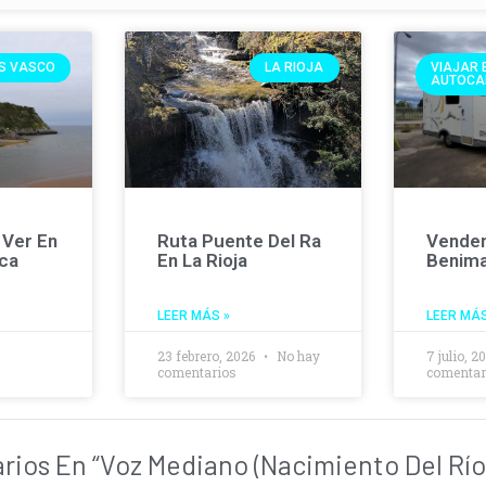
ÍS VASCO
LA RIOJA
VIAJAR 
AUTOCA
 Ver En
Ruta Puente Del Ra
Vende
sca
En La Rioja
Benima
LEER MÁS »
LEER MÁS
3
23 febrero, 2026
No hay
7 julio, 
comentarios
comentar
ios En “Voz Mediano (Nacimiento Del Río 