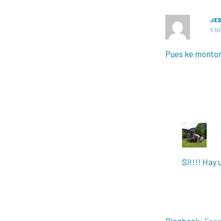
JE
5 N
Pues ke monton 
Si!!!! Hay
Pingback:
Esca