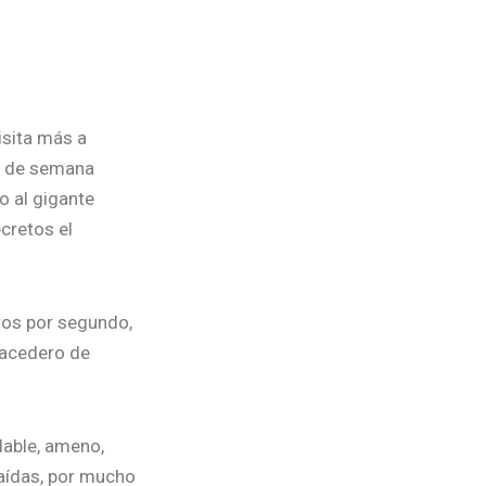
visita más a
in de semana
o al gigante
cretos el
ros por segundo,
 nacedero de
dable, ameno,
caídas, por mucho