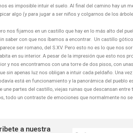
s es imposible intuir el suelo. Al final del camino hay un m
icar algo (y para jugar a ser niños y colgarnos de los árbole
o nos fijamos en un castillo que hay en lo más alto del pu
 sin saber con que nos íbamos a encontrar. Un castillo gótico
or parece ser romano, del S.XV. Pero esto no es lo que nos so
bita en su interior. A pesar de la impresión que esto nos 
erior y nos encontramos con una torre de dos pisos, con una
ue sin apenas luz nos obligan a intuir cada peldaño. Una vez
davía está en funcionamiento y la panorámica del pueblo es
ue une partes del castillo, viejas ruinas que descansan entre
os, todo un contraste de emociones que normalmente no se 
ibete a nuestra