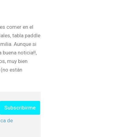
es comer en el
ales, tabla paddle
amilia. Aunque si
buena noticia!!,
os, muy bien
 (no están
Subscribirme
ica de