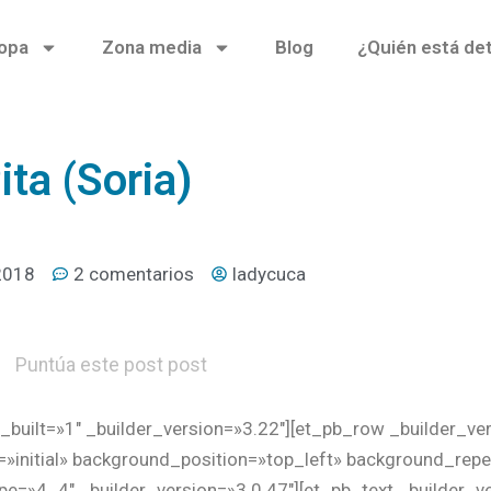
opa
Zona media
Blog
¿Quién está de
ita (Soria)
2018
2 comentarios
ladycuca
Puntúa este post post
_built=»1″ _builder_version=»3.22″][et_pb_row _builder_ve
»initial» background_position=»top_left» background_repe
pe=»4_4″ _builder_version=»3.0.47″][et_pb_text _builder_v