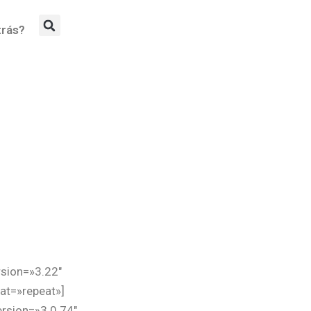
Buscar
trás?
rsion=»3.22″
at=»repeat»]
ersion=»3.0.74″