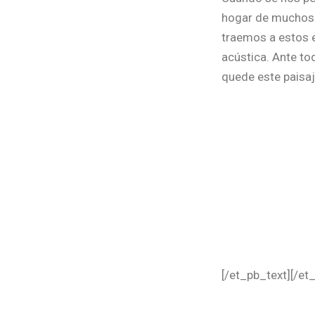
hogar de muchos a
traemos a estos e
acústica. Ante to
quede este paisaj
[/et_pb_text][/e