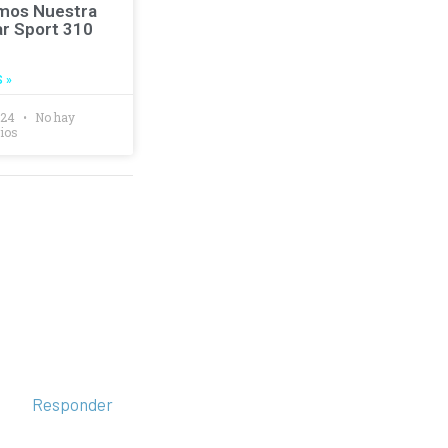
mos Nuestra
r Sport 310
 »
2024
No hay
ios
Responder