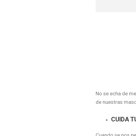
No se echa de men
de nuestras masco
CUIDA 
Cuando se nos per