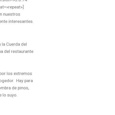
at=»repeat»]
an nuestros
nte interesantes.
n la Cuerda del
na del restaurante
 por los extremos
cogedor.
Hay para
sombra de pinos,
e lo suyo.