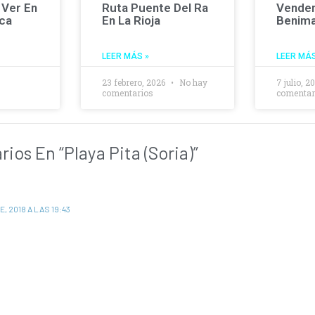
 Ver En
Ruta Puente Del Ra
Vende
sca
En La Rioja
Benima
LEER MÁS »
LEER MÁS
3
23 febrero, 2026
No hay
7 julio, 
comentarios
comentar
ios En “Playa Pita (Soria)”
, 2018 A LAS 19:43