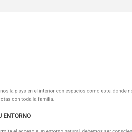
os la playa en el interior con espacios como este, donde n
tas con toda la familia.
TU ENTORNO
mite el acceso a un entorno natural, debemos ser conscien