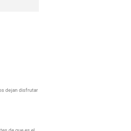
os dejan disfrutar
tes de que es el