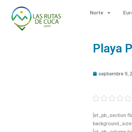
Ir
al
Norte
Eur
contenido
Playa P
septiembre 9, 
[et_pb_section fb
background_size=
[et_pb_column ty