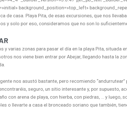
»initial» background_position=»top_left» background_repe
a de casa. Playa Pita, de esas excursiones,
que nos llevab
os y solo por eso, consideramos que no son lo suficienteme
AR
 y varias zonas para pasar el día en la playa Pita, situada e
sotros nos viene bien entrar por Abejar, llegando hasta la zo
da.
ta gente nos asustó bastante, pero recomiendo “andurrutear”
encontraréis, seguro, un sitio interesante y, por supuesto, a
baño con arena de playa, con hierba, con piedras, … y luego, 
es o llevarte a casa el bronceado soriano que también, tien