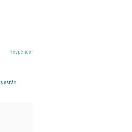
Responder
os están