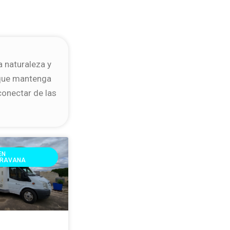
a naturaleza y
 que mantenga
conectar de las
EN
RAVANA