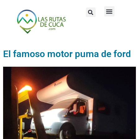
Ir
Buscar
Menú
al
contenido
Zona media
¿Quién está detrás?
El famoso motor puma de ford