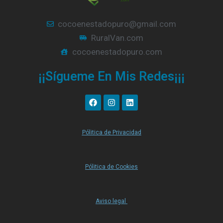
cocoenestadopuro@gmail.com
RuralVan.com
cocoenestadopuro.com
¡¡Sígueme En Mis Redes¡¡¡
F
I
L
a
n
i
c
s
n
e
t
k
b
a
e
Pólitica de Privacidad
o
g
d
o
r
i
k
a
n
m
Pólitica de Cookies
Aviso legal